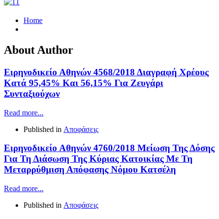
Home
About Author
Ειρηνοδικείο Αθηνών 4568/2018 Διαγραφή Χρέους
Κατά 95,45% Και 56,15% Για Ζευγάρι
Συνταξιούχων
Read more...
Published in
Αποφάσεις
Ειρηνοδικείο Αθηνών 4760/2018 Μείωση Της Δόσης
Για Τη Διάσωση Της Κύριας Κατοικίας Με Τη
Μεταρρύθμιση Απόφασης Νόμου Κατσέλη
Read more...
Published in
Αποφάσεις