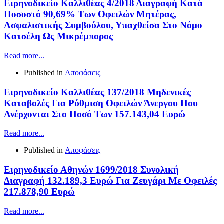
Ειρηνοδικείο Καλλιθέας 4/2018 Διαγραφή Κατά
Ποσοστό 90,69% Των Οφειλών Μητέρας,
Ασφαλιστικής Συμβούλου, Υπαχθείσα Στο Νόμο
Κατσέλη Ως Μικρέμπορος
Read more...
Published in
Αποφάσεις
Ειρηνοδικείο Καλλιθέας 137/2018 Μηδενικές
Καταβολές Για Ρύθμιση Οφειλών Άνεργου Που
Ανέρχονται Στο Ποσό Των 157.143,04 Ευρώ
Read more...
Published in
Αποφάσεις
Ειρηνοδικείο Αθηνών 1699/2018 Συνολική
Διαγραφή 132.189,3 Ευρώ Για Ζευγάρι Με Οφειλές
217.878,90 Ευρώ
Read more...