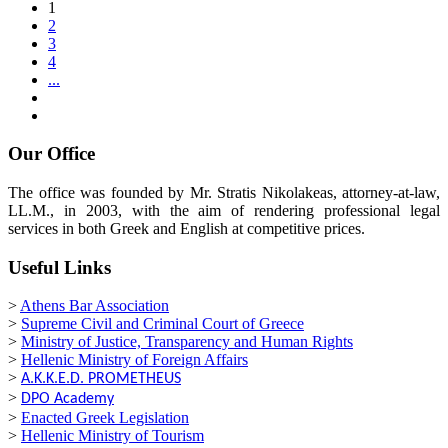
1
2
3
4
...
Our Office
The office was founded by Mr. Stratis Nikolakeas, attorney-at-law,
LL.M., in 2003, with the aim of rendering professional legal
services in both Greek and English at competitive prices.
Useful Links
>
Athens Bar Association
>
Supreme Civil and Criminal Court of Greece
>
Ministry of Justice, Transparency and Human Rights
>
Hellenic Ministry of Foreign Affairs
>
A.K.K.E.D. PROMETHEUS
>
DPO
Academy
>
Enacted Greek Legislation
>
Hellenic Ministry of Tourism