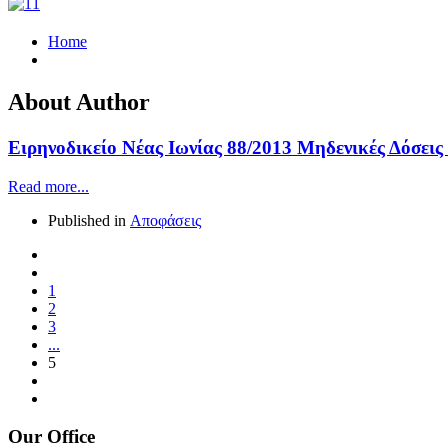
Home
About Author
Ειρηνοδικείο Νέας Ιωνίας 88/2013 Μηδενικές Δόσεις
Read more...
Published in
Αποφάσεις
1
2
3
...
5
Our Office