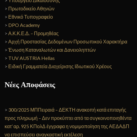
>
Υπουργείο Δικαιοσύνης
>
Πρωτοδικείο Αθηνών
>
Εθνικό Τυπογραφείο
>
DPO Academy
>
Α.Κ.Κ.Ε.Δ. – Προμηθέας
>
Αρχή Προστασίας Δεδομένων Προσωπικού Χαρακτήρα
>
Ένωση Καταναλωτών και Δανειοληπτών
>
TUV AUSTRIA Hellas
>
Ειδική Γραμματεία Διαχείρισης Ιδιωτικού Χρέους
Νέες Αποφάσεις
>
300/2025 ΜΠΠειραιά – ΔΕΚΤΗ ανακοπή κατά επιταγής
προς πληρωμή – Δεν προκύπτει από τα συγκοινοποιηθέντα
κατ’ αρ. 925 ΚΠολΔ έγγραφα η νομιμοποίηση της ΑΕΔΑΔΠ
να επισπεύσει αναγκαστική εκτέλεση