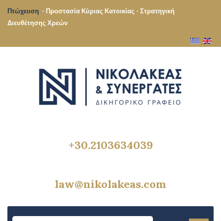
Πτώχευση
- Προστασία Κύριας Κατοικίας - Στρατηγική
Διευθέτησης Χρεών
+30.2103634039
law@nikolakeas.com