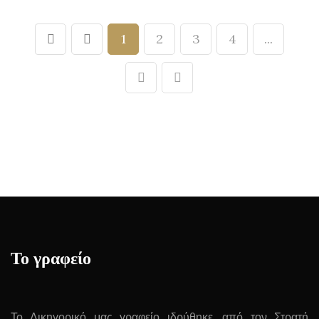
1
2
3
4
...
Το γραφείο
Το Δικηγορικό μας γραφείο ιδρύθηκε, από τον Στρατή